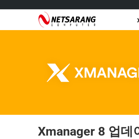
Skip
to
content
Xmanager 8 업