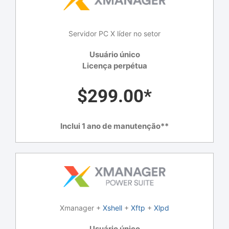
Servidor PC X líder no setor
Usuário único
Licença perpétua
$299.00*
Inclui 1 ano de manutenção**
Xmanager +
Xshell
+
Xftp
+
Xlpd
Usuário único