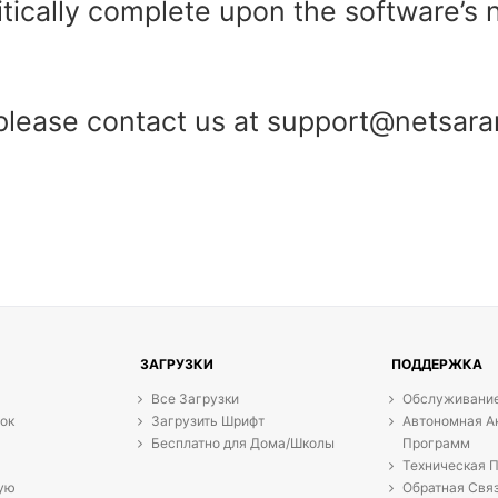
mitically complete upon the software’s 
 please contact us at support@netsar
ЗАГРУЗКИ
ПОДДЕРЖКА
Все Загрузки
Обслуживание
ок
Загрузить Шрифт
Автономная А
Бесплатно для Дома/Школы
Программ
Техническая 
кую
Обратная Свя