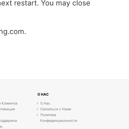
next restart. You may close
ang.com.
О НАС
 Клиентов
О Нас
ктивация
Связаться с Нами
Политика
Поддержка
Конфиденциальности
зь