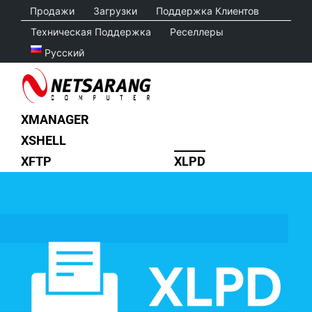
Skip
Продажи
Загрузки
Поддержка Клиентов
to
Техническая Поддержка
Реселлеры
content
Русский
XMANAGER
XSHELL
XFTP
XLPD