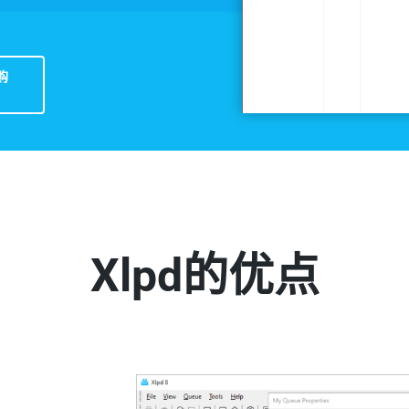
购
Xlpd的优点