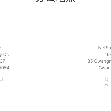
.
NetSa
y Dr.
16
137
85 Gwangna
95054
Gwang
01
T:
F: