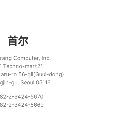
首尔
rang Computer, Inc.
F Techno-mart21
ru-ro 56-gil(Guui-dong)
jin-gu, Seoul 05116
 82-2-3424-5670
 82-2-3424-5669