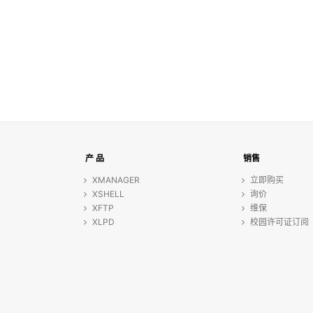
产 品
销售
XMANAGER
立即购买
XSHELL
询价
XFTP
维保
XLPD
校园许可证订阅