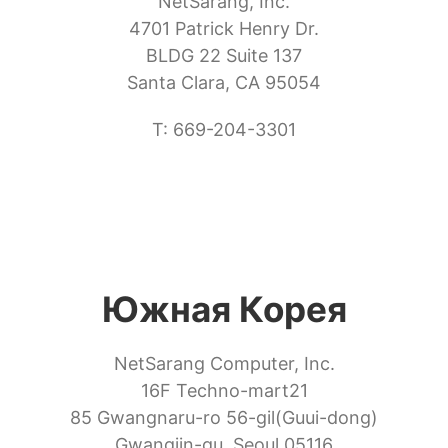
NetSarang, Inc.
4701 Patrick Henry Dr.
BLDG 22 Suite 137
Santa Clara, CA 95054
T: 669-204-3301
Южная Корея
NetSarang Computer, Inc.
16F Techno-mart21
85 Gwangnaru-ro 56-gil(Guui-dong)
Gwangjin-gu, Seoul 05116