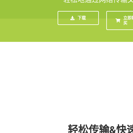
下载
立即
买
轻松传输&快