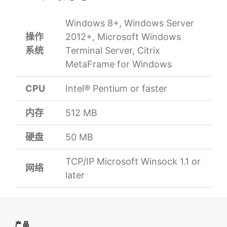
Windows 8+, Windows Server
操作
2012+, Microsoft Windows
系统
Terminal Server, Citrix
MetaFrame for Windows
CPU
Intel® Pentium or faster
内存
512 MB
硬盘
50 MB
TCP/IP Microsoft Winsock 1.1 or
网络
later
产 品