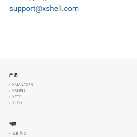
support@xshell.com
产 品
XMANAGER
XSHELL
XFTP
XLPD
销售
立即购买